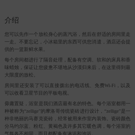
介绍
您可以先作一个放松身心的蒸汽浴，然后在舒适的房间里走
一走。不要忘记，小冰箱里的东西可供您消遣，酒店还会提
供的一篮新鲜水果。
每个房间都进行了隔音处理，配备有空调、软和的床具和香
味蜡烛，保证让您疲惫不堪地从沙漠归来后，在这里得到最
大限度的放松。
房间里还安装了可以直接拨出的电话线、免费Wi-Fi，以及
可以收看卫星节目的平板电视。
毋庸置疑，浴室是我们酒店最有名的特色。每个浴室都用一
种被称为“zellige”的摩洛哥传统瓷砖进行设计，“zellige”是一
种非艳丽的马赛克瓷砖，经常被用来作室内装饰。瓷砖颜色
分马约尔蓝、粉红、黄褐色及许多其它暖色调，每个浴室的
气氛各不相同，而且都配备有淋浴和池浴。