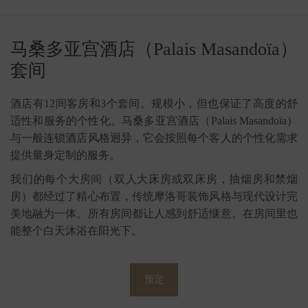
马桑多亚宫酒店（Palais Masandoïa）
套间
酒店有12间客房和3个套间。规模小，但也保证了高度的舒
适性和服务的个性化。马桑多亚宫酒店（Palais Masandoïa）
与一般连锁酒店风格迥异，它会按照每个客人的个性化需求
提供量身定制的服务。
我们的每个大房间（双人大床房或双床房，抽烟房和禁烟
房）都经过了精心布置，传统摩洛哥装饰风格与现代设计完
美地融为一体。所有房间都让人感到舒适惬意。在房间里也
能整个白天沐浴在阳光下。
预定