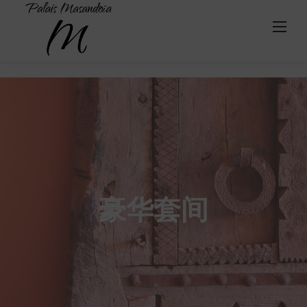
Découvrez le
bivouac Al Masandoïa >>
Skip
to
content
豪华套间