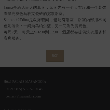
Luma是酒店最大的套间，套间内有一个大客厅和一个装饰
着漂亮灰色马赛克瓷砖的宽敞浴室。
Santxo 和Edioa是双床套间，也配有浴室，浴室内部用不同
色彩装饰：一间为马约尔蓝，另一间则为黄褐色。
每周7天，每天上午6:30到11:30，酒店都会提供洗衣服务和
客房服务。
预定
Hôtel PALAIS MASANDOÏA
00 212 (05) 5 35 57 60 48
contact(a)masandoia.com