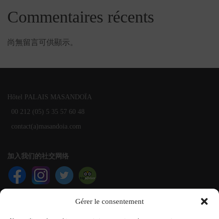
Commentaires récents
尚無留言可供顯示。
Hôtel PALAIS MASANDOÏA
00 212 (05) 5 35 57 60 48
contact(a)masandoia.com
加入我们的社交网络
Gérer le consentement