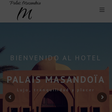
Découvrez le
bivouac Al Masandoïa >>
Skip
to
content
BIENVENIDO AL HOTEL
PALAIS MASANDOÏA
Lujo, tranquilidad y placer