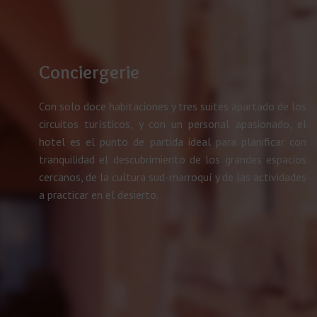
Conciergerie
Con solo doce habitaciones y tres suites apartado de los
circuitos turísticos, y con un personal apasionado, el
hotel es el punto de partida ideal para planificar con
tranquilidad el descubrimiento de los grandes espacios
cercanos, de la cultura sud-marroquí y de las actividades
a practicar en el desierto.