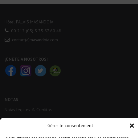
Hôtel PALAIS MASANDOÏA
00 212 (05) 5 35 57 60 48
contact(a)masandoia.com
¡ÚNETE A NOSOTROS!
NOTAS
Notas legales & Creditos
Datos personales
&
Cookies
Gérer le consentement
Nous utilisons des cookies pour optimiser notre site web et notre service.